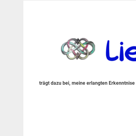
Zum
Inhalt
trägt dazu bei, diese mir erlangte Erkenntnis an
LiebeIsstLeben
springen
trägt dazu bei, meine erlangten Erkenntnise