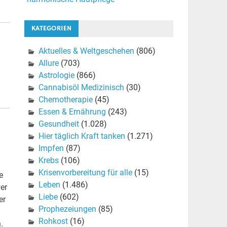
KATEGORIEN
Aktuelles & Weltgeschehen
(806)
Allure
(703)
Astrologie
(866)
Cannabisöl Medizinisch
(30)
Chemotherapie
(45)
Essen & Ernährung
(243)
Gesundheit
(1.028)
Hier täglich Kraft tanken
(1.271)
Impfen
(87)
Krebs
(106)
Krisenvorbereitung für alle
(15)
e
Leben
(1.486)
er
Liebe
(602)
er
Prophezeiungen
(85)
Rohkost
(16)
.