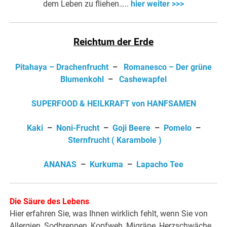
dem Leben zu fliehen…..
hier weiter >>>
Reichtum der Erde
Pitahaya – Drachenfrucht
–
Romanesco – Der grüne
Blumenkohl
–
Cashewapfel
SUPERFOOD & HEILKRAFT von HANFSAMEN
Kaki
–
Noni-Frucht
–
Goji Beere
–
Pomelo
–
Sternfrucht ( Karambole )
ANANAS
–
Kurkuma
–
Lapacho Tee
Die Säure des Lebens
Hier erfahren Sie, was Ihnen wirklich fehlt, wenn Sie von
Allergien, Sodbrennen, Kopfweh, Migräne, Herzschwäche,