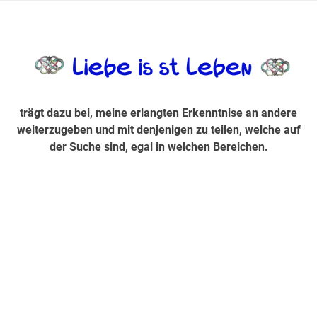
Zum
Inhalt
trägt dazu bei, diese mir erlangte Erkenntnis an andere
LiebeIsstLe
springen
weiterzugeben und mit denjenigen zu teilen, welche auf der
Suche sind, egal in welchen Bereichen.
trägt dazu bei, meine erlangten Erkenntnise an andere
weiterzugeben und mit denjenigen zu teilen, welche auf
der Suche sind, egal in welchen Bereichen.