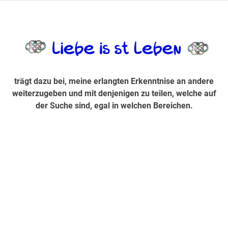
Zum
Inhalt
trägt dazu bei, diese mir erlangte Erkenntnis an andere
LiebeIsstLe
springen
weiterzugeben und mit denjenigen zu teilen, welche auf der
Suche sind, egal in welchen Bereichen.
trägt dazu bei, meine erlangten Erkenntnise an andere
weiterzugeben und mit denjenigen zu teilen, welche auf
der Suche sind, egal in welchen Bereichen.