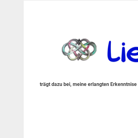
Zum
Inhalt
trägt dazu bei, diese mir erlangte Erkenntnis an
LiebeIsstLeben
springen
trägt dazu bei, meine erlangten Erkenntnise