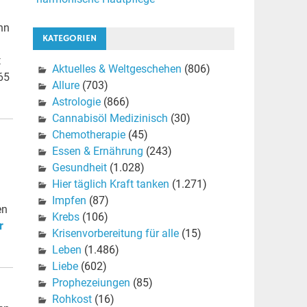
nn
KATEGORIEN
t
Aktuelles & Weltgeschehen
(806)
65
Allure
(703)
Astrologie
(866)
Cannabisöl Medizinisch
(30)
Chemotherapie
(45)
Essen & Ernährung
(243)
Gesundheit
(1.028)
Hier täglich Kraft tanken
(1.271)
Impfen
(87)
en
Krebs
(106)
r
Krisenvorbereitung für alle
(15)
Leben
(1.486)
Liebe
(602)
Prophezeiungen
(85)
Rohkost
(16)