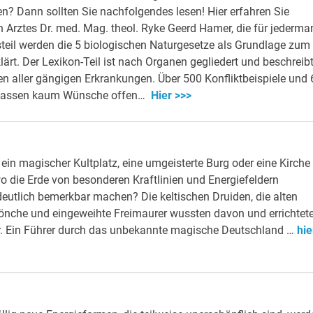
n? Dann sollten Sie nachfolgendes lesen! Hier erfahren Sie
Arztes Dr. med. Mag. theol. Ryke Geerd Hamer, die für jederma
steil werden die 5 biologischen Naturgesetze als Grundlage zum
ärt. Der Lexikon-Teil ist nach Organen gegliedert und beschreib
en aller gängigen Erkrankungen. Über 500 Konfliktbeispiele und 
 lassen kaum Wünsche offen…
Hier >>>
ein magischer Kultplatz, eine umgeisterte Burg oder eine Kirche
o die Erde von besonderen Kraftlinien und Energiefeldern
deutlich bemerkbar machen? Die keltischen Druiden, die alten
Mönche und eingeweihte Freimaurer wussten davon und errichtet
er. Ein Führer durch das unbekannte magische Deutschland …
hie