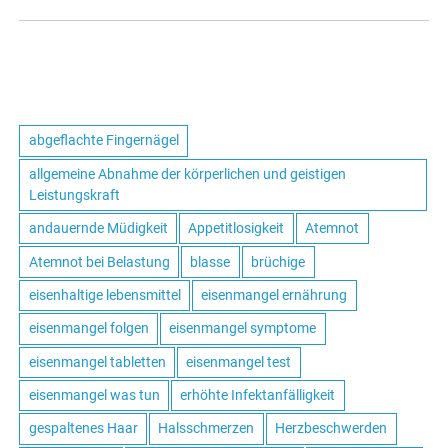
abgeflachte Fingernägel
allgemeine Abnahme der körperlichen und geistigen
Leistungskraft
andauernde Müdigkeit
Appetitlosigkeit
Atemnot
Atemnot bei Belastung
blasse
brüchige
eisenhaltige lebensmittel
eisenmangel ernährung
eisenmangel folgen
eisenmangel symptome
eisenmangel tabletten
eisenmangel test
eisenmangel was tun
erhöhte Infektanfälligkeit
gespaltenes Haar
Halsschmerzen
Herzbeschwerden