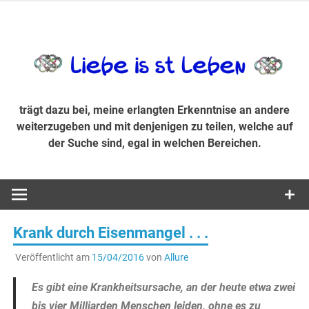
Zum
Inhalt
trägt dazu bei, diese mir erlangte Erkenntnis an andere
LiebeIsstLe
springen
weiterzugeben und mit denjenigen zu teilen, welche auf der
Suche sind, egal in welchen Bereichen.
trägt dazu bei, meine erlangten Erkenntnise an andere
weiterzugeben und mit denjenigen zu teilen, welche auf
der Suche sind, egal in welchen Bereichen.
Krank durch Eisenmangel . . .
Veröffentlicht am
15/04/2016
von
Allure
Es gibt eine Krankheitsursache, an der heute etwa zwei
bis vier Milliarden Menschen leiden, ohne es zu