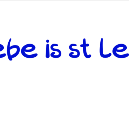
 andere weiterzugeben und mit denjenigen zu teilen, welche auf d