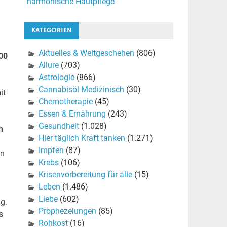
harmonische Hautpflege
KATEGORIEN
Aktuelles & Weltgeschehen
(806)
00
Allure
(703)
Astrologie
(866)
Cannabisöl Medizinisch
(30)
it
Chemotherapie
(45)
Essen & Ernährung
(243)
Gesundheit
(1.028)
h
Hier täglich Kraft tanken
(1.271)
Impfen
(87)
on
Krebs
(106)
Krisenvorbereitung für alle
(15)
Leben
(1.486)
Liebe
(602)
g.
Prophezeiungen
(85)
s
Rohkost
(16)