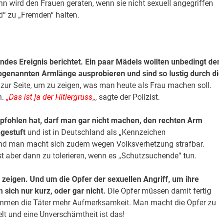
wird den Frauen geraten, wenn sie nicht sexuell angegriffen
d“ zu „Fremden“ halten.
des Ereignis berichtet. Ein paar Mädels wollten unbedingt de
ogenannten Armlänge ausprobieren und sind so lustig durch d
zur Seite, um zu zeigen, was man heute als Frau machen soll.
n.
„
Das ist ja der Hitlergruss
„
, sagte der Polizist.
pfohlen hat, darf man gar nicht machen, den rechten Arm
ngestuft
und ist in Deutschland als „Kennzeichen
und man macht sich zudem wegen Volksverhetzung strafbar.
st aber dann zu tolerieren, wenn es „Schutzsuchende“ tun.
zeigen. Und um die Opfer der sexuellen Angriff, um ihre
sich nur kurz, oder gar nicht.
Die Opfer müssen damit fertig
kommen die Täter mehr Aufmerksamkeit. Man macht die Opfer zu
elt und eine Unverschämtheit ist das!