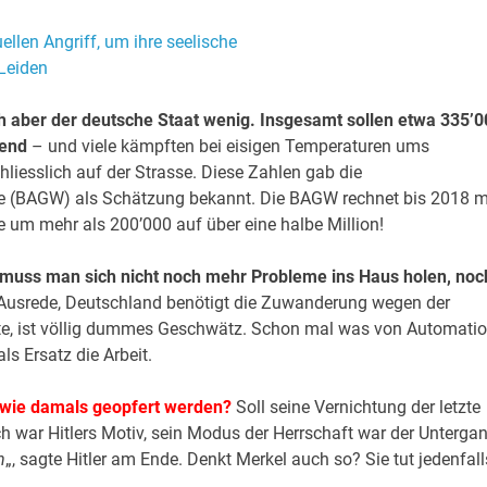
aber der deutsche Staat wenig. Insgesamt sollen etwa 335’0
gend
– und viele kämpften bei eisigen Temperaturen ums
liesslich auf der Strasse. Diese Zahlen gab die
 (BAGW) als Schätzung bekannt. Die BAGW rechnet bis 2018 m
 um mehr als 200’000 auf über eine halbe Million!
u muss man sich nicht noch mehr Probleme ins Haus holen, noc
Ausrede, Deutschland benötigt die Zuwanderung wegen der
fte, ist völlig dummes Geschwätz. Schon mal was von Automati
ls Ersatz die Arbeit.
r wie damals geopfert werden?
Soll seine Vernichtung der letzte
 war Hitlers Motiv, sein Modus der Herrschaft war der Untergan
n
„, sagte Hitler am Ende. Denkt Merkel auch so? Sie tut jedenfall