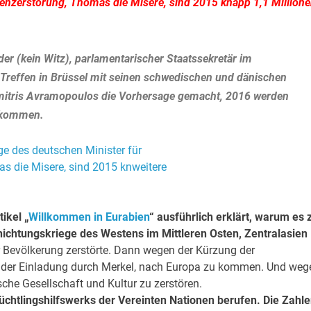
nenzerstörung, Thomas die Misere, sind 2015 knapp 1,1 Million
er (kein Witz), parlamentarischer Staatssekretär im
 Treffen in Brüssel mit seinen schwedischen und dänischen
mitris Avramopoulos die Vorhersage gemacht, 2016 werden
a kommen.
ikel „
Willkommen in Eurabien
“ ausführlich erklärt, warum es 
ichtungskriege des Westens im Mittleren Osten, Zentralasien
r Bevölkerung zerstörte. Dann wegen der Kürzung der
en der Einladung durch Merkel, nach Europa zu kommen. Und weg
sche Gesellschaft und Kultur zu zerstören.
üchtlingshilfswerks der Vereinten Nationen berufen. Die Zahl