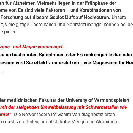
en für Alzheimer. Vielmehr liegen in der Frühphase der
me vor. Es sind viele Faktoren – und Kombinationen von
 Forschung auf diesem Gebiet läuft auf Hochtouren.
Unsere
 viele giftige Chemikalien und Nährstoffmängel können bei de
 spielen.
Kalzium- und Magnesiummangel.
Sie an bestimmten Symptomen oder Erkrankungen leiden oder
esium wird Sie effektiv unterstützen… wie Magnesium Ihr He
 …
er medizinischen Fakultät der University of Vermont spielen
it der steigenden Umweltbelastung mit Schwermetallen wie
eimer“
.
Die Nervenfasern im Gehirn von diagnostizierten
en nach zu urteilen, unüblich hohe Mengen an Aluminium.