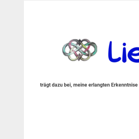
Zum
Inhalt
trägt dazu bei, diese mir erlangte Erkenntnis an
LiebeIsstLeben
springen
trägt dazu bei, meine erlangten Erkenntnise