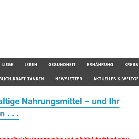
LIEBE
LEBEN
GESUNDHEIT
ERNÄHRUNG
KREBS
GLICH KRAFT TANKEN
NEWSLETTER
AKTUELLES & WELTG
ltige Nahrungsmittel – und Ihr
. . .
 manipuliert das Immunsystem und schädigt die Erbsubstanz