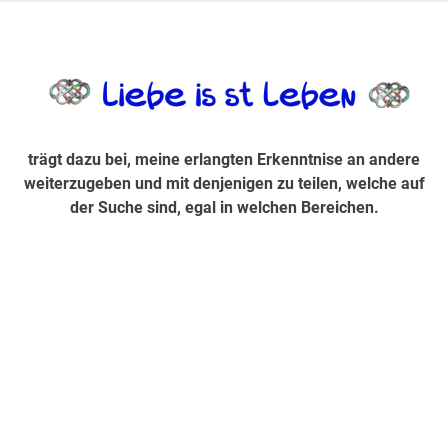
Zum
Inhalt
trägt dazu bei, diese mir erlangte Erkenntnis an andere
LiebeIsstLe
springen
weiterzugeben und mit denjenigen zu teilen, welche auf der
Suche sind, egal in welchen Bereichen.
trägt dazu bei, meine erlangten Erkenntnise an andere
weiterzugeben und mit denjenigen zu teilen, welche auf
der Suche sind, egal in welchen Bereichen.