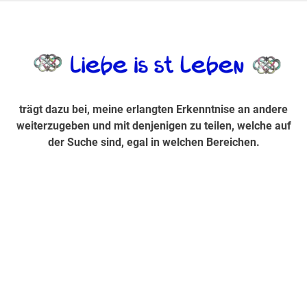
Zum
Inhalt
trägt dazu bei, diese mir erlangte Erkenntnis an andere
LiebeIsstLe
springen
weiterzugeben und mit denjenigen zu teilen, welche auf der
Suche sind, egal in welchen Bereichen.
trägt dazu bei, meine erlangten Erkenntnise an andere
weiterzugeben und mit denjenigen zu teilen, welche auf
der Suche sind, egal in welchen Bereichen.