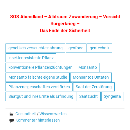
SOS Abendland
–
Albtraum Zuwanderung
–
Vorsicht
Bürgerkrieg
–
Das Ende der Sicherheit
genetisch verseuchte nahrung
genfood
gentechnik
insektenresistente Pflanz
konventionelle Pflanzenzüchtungen
Monsanto
Monsanto fälschte eigene Studie
Monsantos Untaten
Pflanzeneigenschaften verstärken
Saat der Zerstörung
Saatgut und ihre Ernte als Erfindung
Saatzucht
Syngenta
Gesundheit
/
Wissenswertes
Kommentar hinterlassen