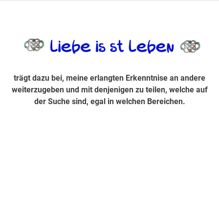
Zum
Inhalt
trägt dazu bei, diese mir erlangte Erkenntnis an andere
LiebeIsstLe
springen
weiterzugeben und mit denjenigen zu teilen, welche auf der
Suche sind, egal in welchen Bereichen.
trägt dazu bei, meine erlangten Erkenntnise an andere
weiterzugeben und mit denjenigen zu teilen, welche auf
der Suche sind, egal in welchen Bereichen.