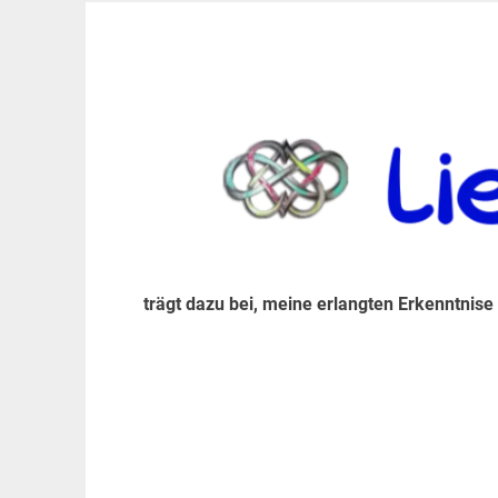
Zum
Inhalt
trägt dazu bei, diese mir erlangte Erkenntnis an
LiebeIsstLeben
springen
trägt dazu bei, meine erlangten Erkenntnise