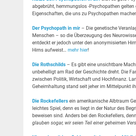
abgebrüht, hemmungslos -Psychopathen gelten g
Eigenschaften, die uns zu Psychopathen machen,
Der Psychopath in mir
– Die genetische Veranlag
Menschen – so die Überzeugung des Neurowissen
entdeckt er jedoch unter den anonymisierten Hirn
Hirns aufweist…
mehr hier
!
Die Rothschilds
– Es gibt eine unsichtbare Macht
unbehelligt am Rad der Geschichte dreht. Die Fa
zwischen Politik, Wirtschaft und Hochfinanz. Lan
Geheimhaltung stand seit jeher im Mittelpunkt ih
Die Rockefellers
ein amerikanische Albtraum Ge
leichtes Spiel, denn es liegt in der Natur des B
beweisen sind. Anders bei den Rockefellers, den
glauben sogar, wir seien Teil einer geheimen V