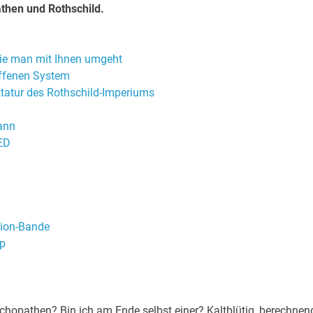
then und Rothschild.
ie man mit Ihnen umgeht
affenen System
tatur des Rothschild-Imperiums
ann
FED
Zion-Bande
op
chopathen? Bin ich am Ende selbst einer? Kaltblütig, berechnen