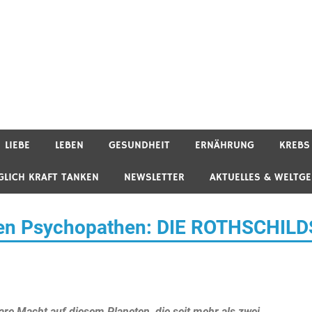
LIEBE
LEBEN
GESUNDHEIT
ERNÄHRUNG
KREBS
GLICH KRAFT TANKEN
NEWSLETTER
AKTUELLES & WELTG
llen Psychopathen: DIE ROTHSCHILD
bare Macht auf diesem Planeten, die seit mehr als zwei