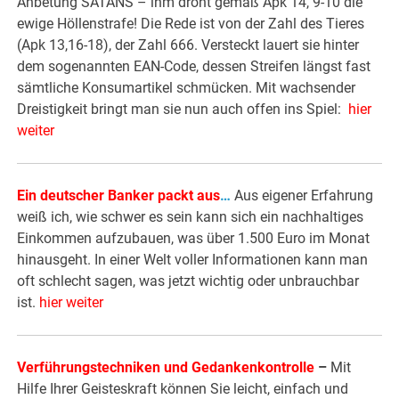
Anbetung SATANS – ihm droht gemäß Apk 14, 9-10 die
ewige Höllenstrafe! Die Rede ist von der Zahl des Tieres
(Apk 13,16-18), der Zahl 666. Versteckt lauert sie hinter
dem sogenannten EAN-Code, dessen Streifen längst fast
sämtliche Konsumartikel schmücken. Mit wachsender
Dreistigkeit bringt man sie nun auch offen ins Spiel:
hier
weiter
Ein deutscher Banker packt aus
…
Aus eigener Erfahrung
weiß ich, wie schwer es sein kann sich ein nachhaltiges
Einkommen aufzubauen, was über 1.500 Euro im Monat
hinausgeht. In einer Welt voller Informationen kann man
oft schlecht sagen, was jetzt wichtig oder unbrauchbar
ist.
hier weiter
Verführungstechniken und Gedankenkontrolle
–
Mit
Hilfe Ihrer Geisteskraft können Sie leicht, einfach und