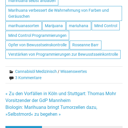
marihuana selbst anbauen
Marihuana verbessert die Wahrnehmung von Farben und
Geräuschen
marihuanasorten
Marijuana
mariuhana
Mind Control
Mind Control Programmierungen
Opfer von Bewusstseinskontrolle
Roseanne Barr
Verstärken von Programmierungen zur Bewusstsseinkontrolle
Cannabisöl Medizinisch
/
Wissenswertes
3 Kommentare
« Zu den Vorfällen in Köln und Stuttgart: Thomas Mohr
Beitrags-
Vorsitzender der GdP Mannheim
Biologin: Marihuana bringt Tumorzellen dazu,
Navigation
»Selbstmord« zu begehen »