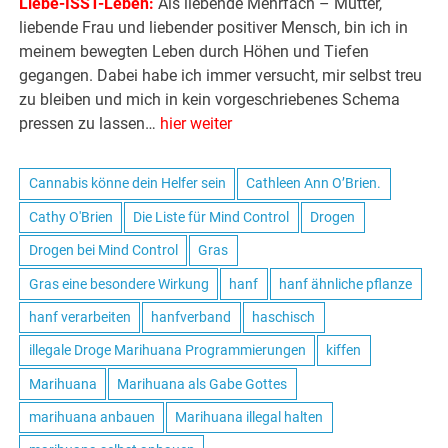
Liebe-ISST-Leben:
Als liebende Mehrfach – Mutter,
liebende Frau und liebender positiver Mensch, bin ich in
meinem bewegten Leben durch Höhen und Tiefen
gegangen. Dabei habe ich immer versucht, mir selbst treu
zu bleiben und mich in kein vorgeschriebenes Schema
pressen zu lassen…
hier weiter
Cannabis könne dein Helfer sein
Cathleen Ann O’Brien.
Cathy O'Brien
Die Liste für Mind Control
Drogen
Drogen bei Mind Control
Gras
Gras eine besondere Wirkung
hanf
hanf ähnliche pflanze
hanf verarbeiten
hanfverband
haschisch
illegale Droge Marihuana Programmierungen
kiffen
Marihuana
Marihuana als Gabe Gottes
marihuana anbauen
Marihuana illegal halten