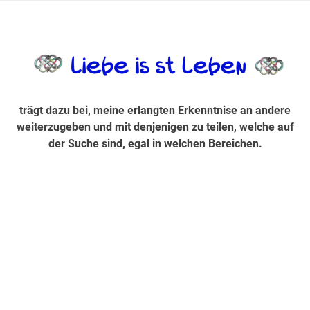
Zum
Inhalt
trägt dazu bei, diese mir erlangte Erkenntnis an andere
LiebeIsstLe
springen
weiterzugeben und mit denjenigen zu teilen, welche auf der
Suche sind, egal in welchen Bereichen.
trägt dazu bei, meine erlangten Erkenntnise an andere
weiterzugeben und mit denjenigen zu teilen, welche auf
der Suche sind, egal in welchen Bereichen.