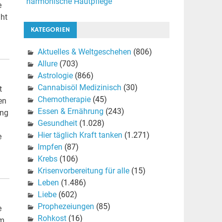
harmonische Hautpflege
e
iht
KATEGORIEN
Aktuelles & Weltgeschehen
(806)
Allure
(703)
Astrologie
(866)
Cannabisöl Medizinisch
(30)
t
Chemotherapie
(45)
en
Essen & Ernährung
(243)
ung
Gesundheit
(1.028)
Hier täglich Kraft tanken
(1.271)
e
Impfen
(87)
Krebs
(106)
Krisenvorbereitung für alle
(15)
Leben
(1.486)
Liebe
(602)
Prophezeiungen
(85)
e
Rohkost
(16)
am