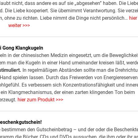
laubt nicht, dass andere es auf sie „abgesehen” haben. Die Lieb
d. Die Liebe kooperiert. Sie übernimmt Verantwortung. Sie verze
, ohne zu richten. Liebe nimmt die Dinge nicht persönlich…
hier
weiter >>>
i Gong Klangkugeln
ln in der chinesischen Medizin eingesetzt, um die Beweglichkei
dem man die Kugeln in einer Hand umeinander kreisen läßt, werd
timuliert.
In regelmäßigen Abständen sollte man die Drehricht
 Hand spielen lassen. Durch das Freiwerden von Energiereserven
ohlgefühl. Es verbessern sich Konzentra­tionsfähigkeit und inner
ch ein Klang­mechanismus, der einen zarten klingenden Ton beim
erzeugt.
hier zum Produkt >>>
eschenkgutschein!
Sie bestimmen den Gutscheinbetrag – und der oder die Beschenkt
gramm die Bücher, CDs und DVDs aussuchen, die ihm oder ihr 