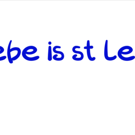
 andere weiterzugeben und mit denjenigen zu teilen, welche auf d