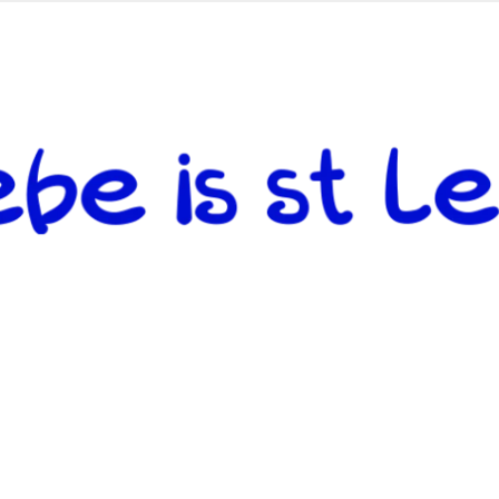
 andere weiterzugeben und mit denjenigen zu teilen, welche auf d