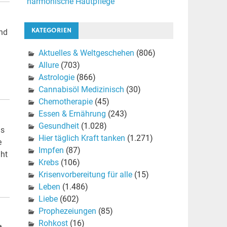
harmonische Hautpflege
KATEGORIEN
und
Aktuelles & Weltgeschehen
(806)
Allure
(703)
Astrologie
(866)
Cannabisöl Medizinisch
(30)
Chemotherapie
(45)
Essen & Ernährung
(243)
Gesundheit
(1.028)
as
Hier täglich Kraft tanken
(1.271)
e
Impfen
(87)
iht
Krebs
(106)
Krisenvorbereitung für alle
(15)
Leben
(1.486)
Liebe
(602)
Prophezeiungen
(85)
Rohkost
(16)