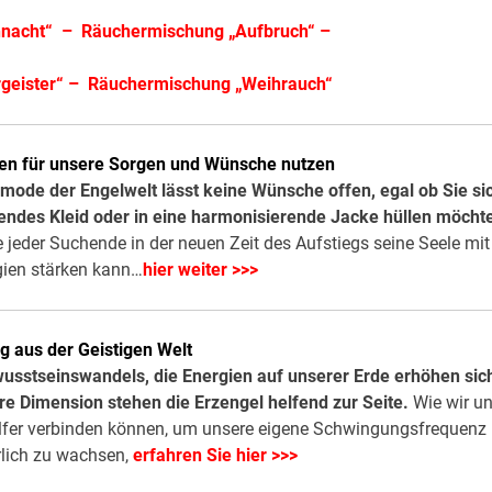
nacht“
–
Räuchermischung „Aufbruch“
–
geister“
–
Räuchermischung „Weihrauch“
sen für unsere Sorgen und Wünsche nutzen
mode der Engelwelt lässt keine Wünsche offen, egal ob Sie si
ilendes Kleid oder in eine harmonisierende Jacke hüllen möcht
e jeder Suchende in der neuen Zeit des Aufstiegs seine Seele mit
gien stärken kann…
hier weiter >>>
g aus der Geistigen Welt
ewusstseinswandels, die Energien auf unserer Erde erhöhen sic
e Dimension stehen die Erzengel helfend zur Seite.
Wie wir u
elfer verbinden können, um unsere eigene Schwingungsfrequenz
lich zu wachsen,
erfahren Sie hier >>>