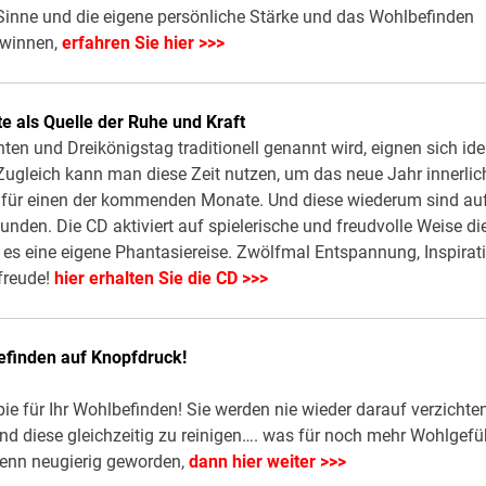
Sinne und die eigene persönliche Stärke und das Wohlbefinden
winnen,
erfahren Sie hier >>>
e als Quelle der Ruhe und Kraft
en und Dreikönigstag traditionell genannt wird, eignen sich ide
Zugleich kann man diese Zeit nutzen, um das neue Jahr innerlic
t für einen der kommenden Monate. Und diese wiederum sind au
nden. Die CD aktiviert auf spielerische und freudvolle Weise di
t es eine eigene Phantasiereise. Zwölfmal Entspannung, Inspirat
freude!
hier erhalten Sie die CD >>>
finden auf Knopfdruck!
pie für Ihr Wohlbefinden! Sie werden nie wieder darauf verzichte
und diese gleichzeitig zu reinigen…. was für noch mehr Wohlgefü
wenn neugierig geworden,
dann hier weiter >>>