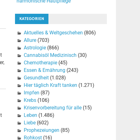
harmonische Hautpflege
KATEGORIEN
Aktuelles & Weltgeschehen
(806)
Allure
(703)
Astrologie
(866)
t
Cannabisöl Medizinisch
(30)
r,
Chemotherapie
(45)
r
Essen & Ernährung
(243)
Gesundheit
(1.028)
Hier täglich Kraft tanken
(1.271)
Impfen
(87)
Krebs
(106)
Krisenvorbereitung für alle
(15)
Leben
(1.486)
t
Liebe
(602)
Prophezeiungen
(85)
Rohkost
(16)