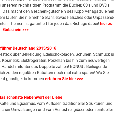
us unserem reichhaltigen Programm die Bücher, CDs und DVDs
en. Das macht den Geschenkgutschein des Kopp Verlags zu eine
em laufen Sie nie mehr Gefahr, etwas Falsches oder Unpassend
rten Themen ist garantiert für jeden das Richtige dabei!
hier z
Gutschein >>>
führer Deutschland 2015/2016
 Besteck über Bekleidung, Edelschokoladen, Schuhen, Schmuck 
 Kosmetik, Elektrogeräten, Porzellan bis hin zum neuwertigen
n Handel mitunter das Doppelte zahlen! BONUS : Beiliegende
ich zu den regulären Rabatten noch mal extra sparen! Wo Sie
ozent günstiger bekommen
erfahren Sie hier >>>
das schönste Nebenwort der Liebe
on Kälte und Egoismus, vom Auflösen traditioneller Strukturen und
lichen Umwälzungen und vom Verlust religiöser oder spiritueller