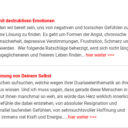
mit destruktiven Emotionen
ten wir bereit sein, uns von negativen und toxischen Gefühlen z
 eine Lösung zu finden. Es geht um Formen der Angst, chronische
 Unsicherheit, depressive Verstimmungen, Frustration, Schmerz u
 werden. Wer folgende Ratschläge beherzigt, wird sich nicht län
sgeglicheneren und freieren Leben finden…
hier weiter >>>
nnung von Deinem Selbst
chen aufsuchen, welche wegen ihrer Dualseelenthematik an ihr
us wissen. Und ich muss sagen, dass gerade diese Menschen in
tut ihnen manchmal so weh, als würde das Herz wirklich innerli
Gefühle die dabei entstehen, von absoluter Resignation und
arallel laufenden Gefühlen, von sehnsuchtsvoller Hoffnung und
o immens viel Kraft und Energie……
hier weiter >>>