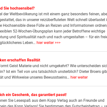
nd Sie hochsensibel?
tel der Weltbevölkerung ist mit einem ganz besonders feinen, abe
tet, das in unserer reizüberfluteten Welt schnell überlastet i
wie Hochsensible diese Fülle an Reizen und Informationen ordnen
exiblen 52-Wochen-Übungsplan kann jeder Betroffene wichtige
tung und Spiritualität nach und nach umgestalten – für ein frei
 glücklicheres Leben…
hier weiter >>>
en erschaffen Realität
ormt Geist Materie und nicht umgekehrt? Wie unterscheiden sic
? Ist ein Teil von uns tatsächlich unsterblich? Dieter Broers gib
ntität und Wirkweise unseres Bewusstseins…
hier weiter
h ein Geschenk, das garantiert passt!
können Sie Lesespaß aus dem Kopp Verlag auch an Freunde und
ein des Kopp Verlags! Sie bestimmen den Gutscheinbetrag – 