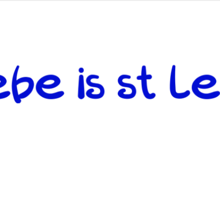
 andere weiterzugeben und mit denjenigen zu teilen, welche auf d