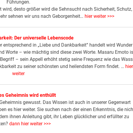
Führungen.
lt wird, desto größer wird die Sehnsucht nach Sicherheit, Schutz,
mehr sehnen wir uns nach Geborgenheit…
hier weiter >>>
rkeit: Der universelle Lebenscode
er entsprechend in „Liebe und Dankbarkeit“ handelt wird Wunder
ind Worte – wie mächtig sind diese zwei Worte. Masaru Emoto is
 Begriff – sein Appell erhöht stetig seine Frequenz wie das Wasse
barkeit zu seiner schönsten und heilendsten Form findet. …
hie
weiter
es Geheimnis wird enthüllt
Geheimnis gewusst. Das Wissen ist auch in unserer Gegenwart
n es hier weiter. Sie suchen nach der einen Erkenntnis, die nich
ndern ihnen Anleitung gibt, ihr Leben glücklicher und erfüllter zu
lten?
dann hier weiter >>>