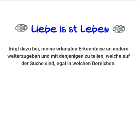
Zum
Inhalt
trägt dazu bei, diese mir erlangte Erkenntnis an andere
LiebeIsstLe
springen
weiterzugeben und mit denjenigen zu teilen, welche auf der
Suche sind, egal in welchen Bereichen.
trägt dazu bei, meine erlangten Erkenntnise an andere
weiterzugeben und mit denjenigen zu teilen, welche auf
der Suche sind, egal in welchen Bereichen.