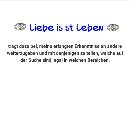
Zum
Inhalt
trägt dazu bei, diese mir erlangte Erkenntnis an andere
LiebeIsstLe
springen
weiterzugeben und mit denjenigen zu teilen, welche auf der
Suche sind, egal in welchen Bereichen.
trägt dazu bei, meine erlangten Erkenntnise an andere
weiterzugeben und mit denjenigen zu teilen, welche auf
der Suche sind, egal in welchen Bereichen.