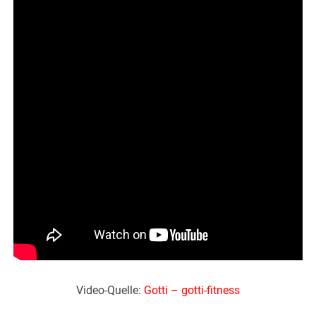
Video-Quelle:
Gotti
–
gotti-fitness