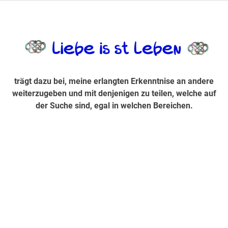
Zum
Inhalt
trägt dazu bei, diese mir erlangte Erkenntnis an andere
LiebeIsstLe
springen
weiterzugeben und mit denjenigen zu teilen, welche auf der
Suche sind, egal in welchen Bereichen.
trägt dazu bei, meine erlangten Erkenntnise an andere
weiterzugeben und mit denjenigen zu teilen, welche auf
der Suche sind, egal in welchen Bereichen.