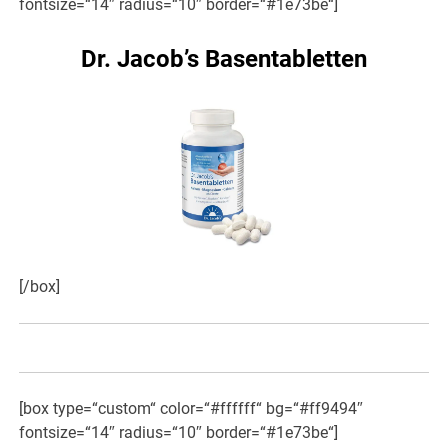
fontsize=“14″ radius=“10″ border=“#1e73be“]
Dr. Jacob’s Basentabletten
[/box]
[box type=“custom“ color=“#ffffff“ bg=“#ff9494″
fontsize=“14″ radius=“10″ border=“#1e73be“]