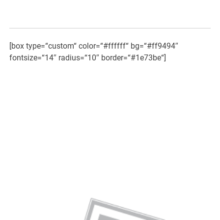
[box type=“custom“ color=“#ffffff“ bg=“#ff9494″
fontsize=“14″ radius=“10″ border=“#1e73be“]
«Die unsichtbare Kraft in
Lebensmitteln.
Bio und Nichtbio im Vergleich»