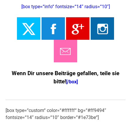
[box type=“info“ fontsize=“14″ radius=“10″]
Wenn Dir unsere Beiträge gefallen, teile sie
bitte!
[/box]
[box type=“custom“ color=“#ffffff“ bg=“#ff9494″
fontsize=“14″ radius=“10″ border=“#1e73be“]