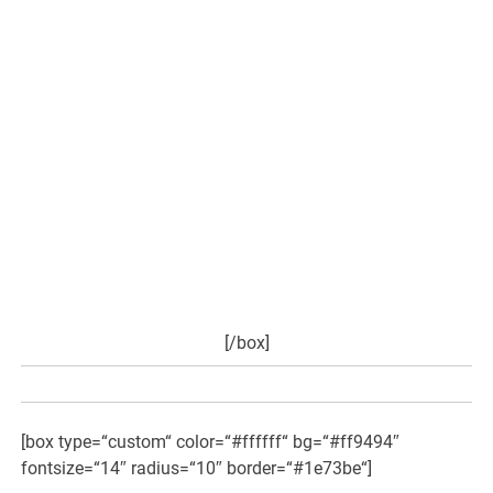
Anhand von 45 Fallstudien wird hier die therapeutische
Wirksamkeit von Hanföl bei diversen Problemen und
Krankheitsbildern dokumentiert. Hier können Sie sich
überzeugen, dass Hanföl z.B. bei Krebs, chronischen
Schmerzen, Autismus und sozial unangepasstem
Verhalten zu einer dramatischen Besserung führen
kann. Oft reichen kleinste Dosen, die keinerlei Trübung
des Bewusstseins und der Handlungsfähigkeit bewirken.
Eine Anleitung zeigt, wie das Hanföl gefahrlos und leicht
destilliert werden kann. Man braucht dafür keine
Laborausstattung und kein Expertenwissen…
hier weiter
>>>
[/box]
[box type=“custom“ color=“#ffffff“ bg=“#ff9494″
fontsize=“14″ radius=“10″ border=“#1e73be“]