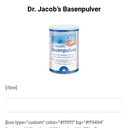
Dr. Jacob’s Basenpulver
[/box]
[box type=“custom“ color=“#ffffff“ bg=“#ff9494″