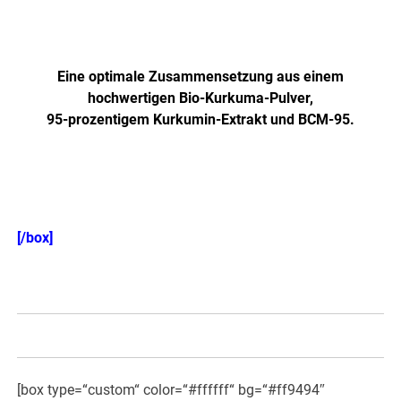
Jetzt NEU: Höher dosiert und
verbesserte Formel!
Eine optimale Zusammensetzung aus einem
hochwertigen Bio-Kurkuma-Pulver,
95-prozentigem Kurkumin-Extrakt und BCM-95.
Einzeln auch hier erhältlich! >>>
[/box]
[box type=“custom“ color=“#ffffff“ bg=“#ff9494″