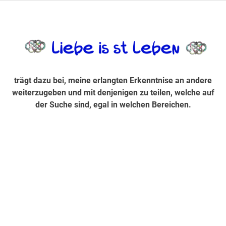
Zum
Inhalt
trägt dazu bei, diese mir erlangte Erkenntnis an andere
LiebeIsstLe
springen
weiterzugeben und mit denjenigen zu teilen, welche auf der
Suche sind, egal in welchen Bereichen.
trägt dazu bei, meine erlangten Erkenntnise an andere
weiterzugeben und mit denjenigen zu teilen, welche auf
der Suche sind, egal in welchen Bereichen.