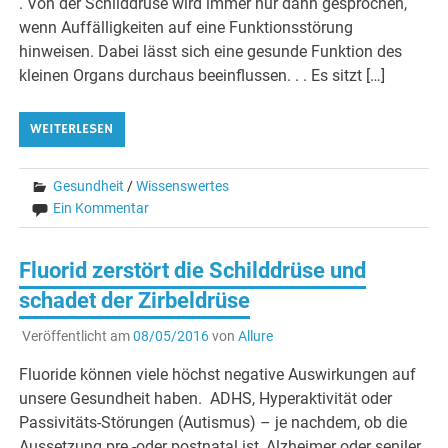
. Von der Schilddrüse wird immer nur dann gesprochen,
wenn Auffälligkeiten auf eine Funktionsstörung
hinweisen. Dabei lässt sich eine gesunde Funktion des
kleinen Organs durchaus beeinflussen. . . Es sitzt […]
WEITERLESEN
Gesundheit
/
Wissenswertes
Ein Kommentar
Fluorid zerstört die Schilddrüse und
schadet der Zirbeldrüse
Veröffentlicht am
08/05/2016
von
Allure
Fluoride können viele höchst negative Auswirkungen auf
unsere Gesundheit haben. ADHS, Hyperaktivität oder
Passivitäts-Störungen (Autismus) – je nachdem, ob die
Aussetzung pre -oder postnatal ist, Alzheimer oder seniler