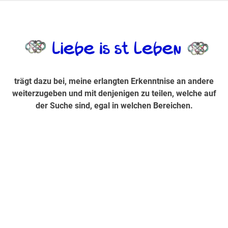
Zum
Inhalt
trägt dazu bei, diese mir erlangte Erkenntnis an andere
LiebeIsstLe
springen
weiterzugeben und mit denjenigen zu teilen, welche auf der
Suche sind, egal in welchen Bereichen.
trägt dazu bei, meine erlangten Erkenntnise an andere
weiterzugeben und mit denjenigen zu teilen, welche auf
der Suche sind, egal in welchen Bereichen.