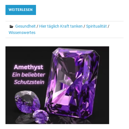
WEITERLESEN
Gesundheit
/
Hier täglich Kraft tanken
/
Spiritualität
/
Wissenswertes