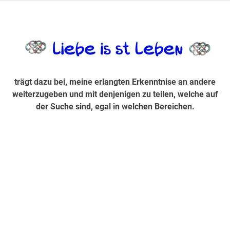
Zum
Inhalt
trägt dazu bei, diese mir erlangte Erkenntnis an andere
LiebeIsstLe
springen
weiterzugeben und mit denjenigen zu teilen, welche auf der
Suche sind, egal in welchen Bereichen.
trägt dazu bei, meine erlangten Erkenntnise an andere
weiterzugeben und mit denjenigen zu teilen, welche auf
der Suche sind, egal in welchen Bereichen.