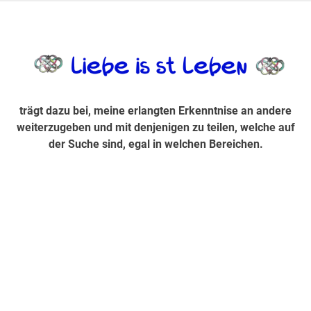
Zum
Inhalt
trägt dazu bei, diese mir erlangte Erkenntnis an andere
LiebeIsstLe
springen
weiterzugeben und mit denjenigen zu teilen, welche auf der
Suche sind, egal in welchen Bereichen.
trägt dazu bei, meine erlangten Erkenntnise an andere
weiterzugeben und mit denjenigen zu teilen, welche auf
der Suche sind, egal in welchen Bereichen.