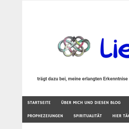
Zum
Inhalt
trägt dazu bei, diese mir erlangte Erkenntnis an
LiebeIsstLeben
springen
trägt dazu bei, meine erlangten Erkenntnise
STARTSEITE
ÜBER MICH UND DIESEN BLOG
PROPHEZEIUNGEN
SPIRITUALITÄT
HIER TÄ