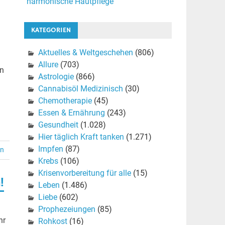
harmonische Hautpflege
KATEGORIEN
Aktuelles & Weltgeschehen
(806)
Allure
(703)
en
Astrologie
(866)
Cannabisöl Medizinisch
(30)
Chemotherapie
(45)
Essen & Ernährung
(243)
Gesundheit
(1.028)
Hier täglich Kraft tanken
(1.271)
Impfen
(87)
en
Krebs
(106)
Krisenvorbereitung für alle
(15)
!
Leben
(1.486)
Liebe
(602)
Prophezeiungen
(85)
hr
Rohkost
(16)