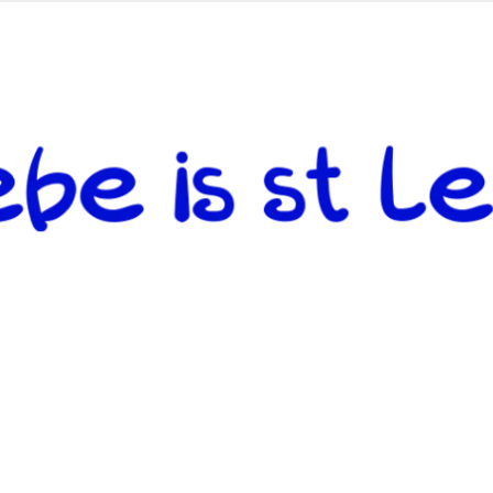
 andere weiterzugeben und mit denjenigen zu teilen, welche auf d