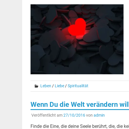
Leben
/
Liebe
/
Spiritualität
Wenn Du die Welt verändern willst 
Veröffentlicht am
27/10/2016
von
admin
Finde die Eine, die deine Seele berührt, die, die 