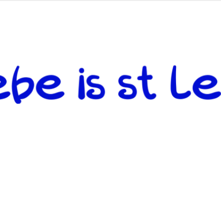
 andere weiterzugeben und mit denjenigen zu teilen, welche auf d