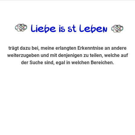
Zum
Inhalt
trägt dazu bei, diese mir erlangte Erkenntnis an andere
LiebeIsstLe
springen
weiterzugeben und mit denjenigen zu teilen, welche auf der
Suche sind, egal in welchen Bereichen.
trägt dazu bei, meine erlangten Erkenntnise an andere
weiterzugeben und mit denjenigen zu teilen, welche auf
der Suche sind, egal in welchen Bereichen.