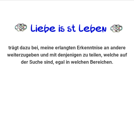
Zum
Inhalt
trägt dazu bei, diese mir erlangte Erkenntnis an andere
LiebeIsstLe
springen
weiterzugeben und mit denjenigen zu teilen, welche auf der
Suche sind, egal in welchen Bereichen.
trägt dazu bei, meine erlangten Erkenntnise an andere
weiterzugeben und mit denjenigen zu teilen, welche auf
der Suche sind, egal in welchen Bereichen.