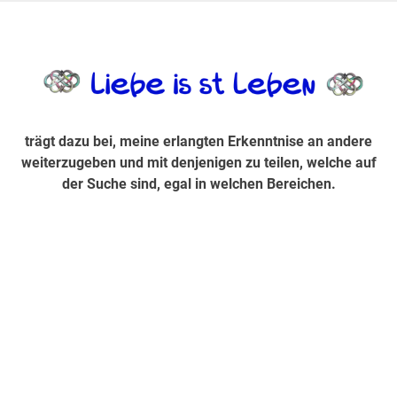
Zum
Inhalt
trägt dazu bei, diese mir erlangte Erkenntnis an andere
LiebeIsstLe
springen
weiterzugeben und mit denjenigen zu teilen, welche auf der
Suche sind, egal in welchen Bereichen.
trägt dazu bei, meine erlangten Erkenntnise an andere
weiterzugeben und mit denjenigen zu teilen, welche auf
der Suche sind, egal in welchen Bereichen.