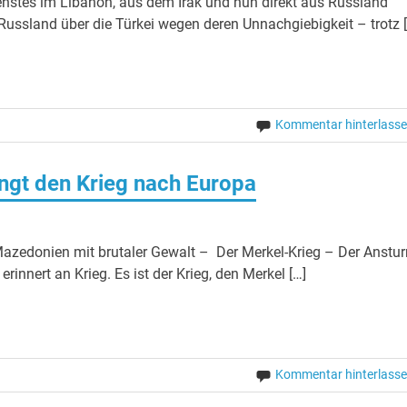
enstes im Libanon, aus dem Irak und nun direkt aus Russland
Russland über die Türkei wegen deren Unnachgiebigkeit – trotz 
Kommentar hinterlass
ingt den Krieg nach Europa
azedonien mit brutaler Gewalt – Der Merkel-Krieg – Der Anstu
innert an Krieg. Es ist der Krieg, den Merkel […]
Kommentar hinterlass