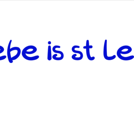
 andere weiterzugeben und mit denjenigen zu teilen, welche auf d