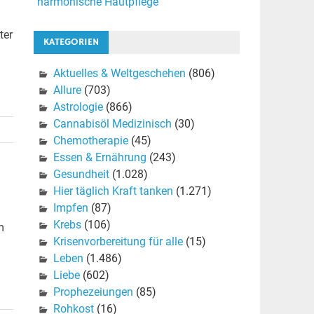
harmonische Hautpflege
ter
KATEGORIEN
Aktuelles & Weltgeschehen
(806)
Allure
(703)
Astrologie
(866)
Cannabisöl Medizinisch
(30)
Chemotherapie
(45)
Essen & Ernährung
(243)
Gesundheit
(1.028)
Hier täglich Kraft tanken
(1.271)
Impfen
(87)
Krebs
(106)
m
Krisenvorbereitung für alle
(15)
Leben
(1.486)
Liebe
(602)
Prophezeiungen
(85)
Rohkost
(16)