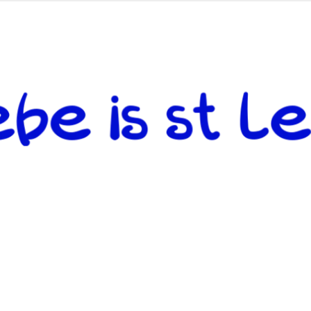
 andere weiterzugeben und mit denjenigen zu teilen, welche auf d