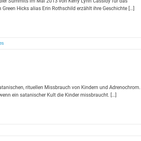
ldier Summits im Mai 2013 von Kerry Lynn Cassidy für das
 Green Hicks alias Erin Rothschild erzählt ihre Geschichte […]
es
 satanischen, rituellen Missbrauch von Kindern und Adrenochrom.
, wenn ein satanischer Kult die Kinder missbraucht. […]