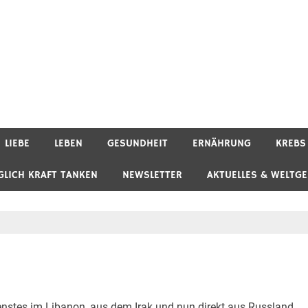
LIEBE
LEBEN
GESUNDHEIT
ERNÄHRUNG
KREBS
GLICH KRAFT TANKEN
NEWSLETTER
AKTUELLES & WELTG
enstes im Libanon, aus dem Irak und nun direkt aus Russland