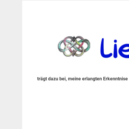
Zum
Inhalt
trägt dazu bei, diese mir erlangte Erkenntnis an
LiebeIsstLeben
springen
trägt dazu bei, meine erlangten Erkenntnise