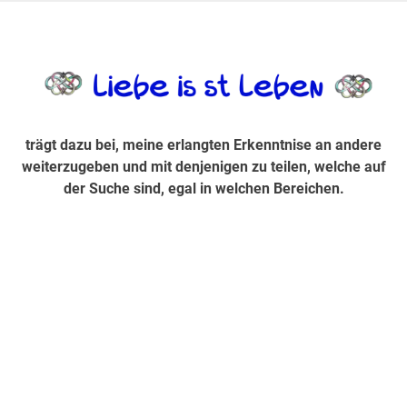
Zum
Inhalt
trägt dazu bei, diese mir erlangte Erkenntnis an andere
LiebeIsstLe
springen
weiterzugeben und mit denjenigen zu teilen, welche auf der
Suche sind, egal in welchen Bereichen.
trägt dazu bei, meine erlangten Erkenntnise an andere
weiterzugeben und mit denjenigen zu teilen, welche auf
der Suche sind, egal in welchen Bereichen.