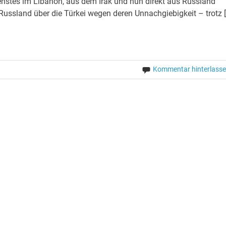
enstes im Libanon, aus dem Irak und nun direkt aus Russland
Russland über die Türkei wegen deren Unnachgiebigkeit – trotz 
Kommentar hinterlass