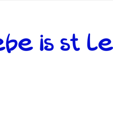
 andere weiterzugeben und mit denjenigen zu teilen, welche auf d