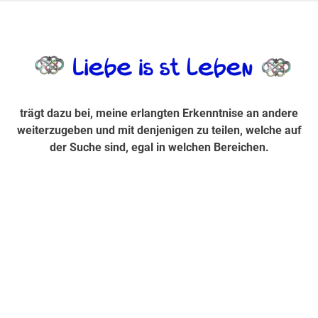
Zum
Inhalt
trägt dazu bei, diese mir erlangte Erkenntnis an andere
LiebeIsstLe
springen
weiterzugeben und mit denjenigen zu teilen, welche auf der
Suche sind, egal in welchen Bereichen.
trägt dazu bei, meine erlangten Erkenntnise an andere
weiterzugeben und mit denjenigen zu teilen, welche auf
der Suche sind, egal in welchen Bereichen.