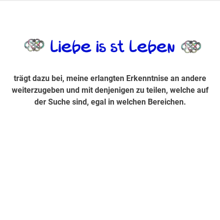
Zum
Inhalt
trägt dazu bei, diese mir erlangte Erkenntnis an andere
LiebeIsstLe
springen
weiterzugeben und mit denjenigen zu teilen, welche auf der
Suche sind, egal in welchen Bereichen.
trägt dazu bei, meine erlangten Erkenntnise an andere
weiterzugeben und mit denjenigen zu teilen, welche auf
der Suche sind, egal in welchen Bereichen.