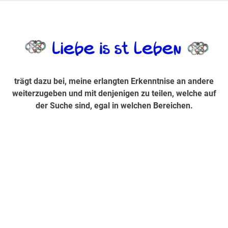
Zum
Inhalt
trägt dazu bei, diese mir erlangte Erkenntnis an andere
LiebeIsstLe
springen
weiterzugeben und mit denjenigen zu teilen, welche auf der
Suche sind, egal in welchen Bereichen.
trägt dazu bei, meine erlangten Erkenntnise an andere
weiterzugeben und mit denjenigen zu teilen, welche auf
der Suche sind, egal in welchen Bereichen.