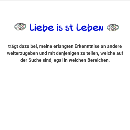
Zum
Inhalt
trägt dazu bei, diese mir erlangte Erkenntnis an andere
LiebeIsstLe
springen
weiterzugeben und mit denjenigen zu teilen, welche auf der
Suche sind, egal in welchen Bereichen.
trägt dazu bei, meine erlangten Erkenntnise an andere
weiterzugeben und mit denjenigen zu teilen, welche auf
der Suche sind, egal in welchen Bereichen.