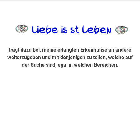
Zum
Inhalt
trägt dazu bei, diese mir erlangte Erkenntnis an andere
LiebeIsstLe
springen
weiterzugeben und mit denjenigen zu teilen, welche auf der
Suche sind, egal in welchen Bereichen.
trägt dazu bei, meine erlangten Erkenntnise an andere
weiterzugeben und mit denjenigen zu teilen, welche auf
der Suche sind, egal in welchen Bereichen.