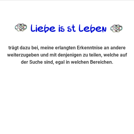
Zum
Inhalt
trägt dazu bei, diese mir erlangte Erkenntnis an andere
LiebeIsstLe
springen
weiterzugeben und mit denjenigen zu teilen, welche auf der
Suche sind, egal in welchen Bereichen.
trägt dazu bei, meine erlangten Erkenntnise an andere
weiterzugeben und mit denjenigen zu teilen, welche auf
der Suche sind, egal in welchen Bereichen.