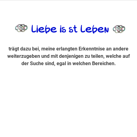
Zum
Inhalt
trägt dazu bei, diese mir erlangte Erkenntnis an andere
LiebeIsstLe
springen
weiterzugeben und mit denjenigen zu teilen, welche auf der
Suche sind, egal in welchen Bereichen.
trägt dazu bei, meine erlangten Erkenntnise an andere
weiterzugeben und mit denjenigen zu teilen, welche auf
der Suche sind, egal in welchen Bereichen.