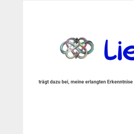
Zum
Inhalt
trägt dazu bei, diese mir erlangte Erkenntnis an
LiebeIsstLeben
springen
trägt dazu bei, meine erlangten Erkenntnise