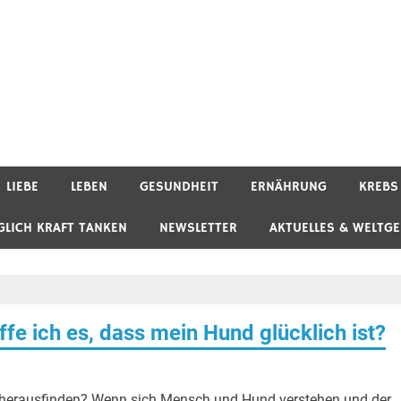
LIEBE
LEBEN
GESUNDHEIT
ERNÄHRUNG
KREBS
GLICH KRAFT TANKEN
NEWSLETTER
AKTUELLES & WELTG
fe ich es, dass mein Hund glücklich ist?
 herausfinden? Wenn sich Mensch und Hund verstehen und der