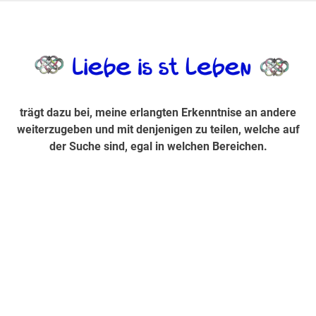
Zum
Inhalt
trägt dazu bei, diese mir erlangte Erkenntnis an andere
LiebeIsstLe
springen
weiterzugeben und mit denjenigen zu teilen, welche auf der
Suche sind, egal in welchen Bereichen.
trägt dazu bei, meine erlangten Erkenntnise an andere
weiterzugeben und mit denjenigen zu teilen, welche auf
der Suche sind, egal in welchen Bereichen.