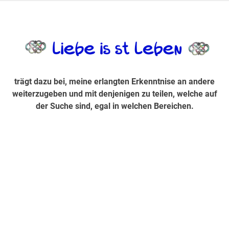
Zum
Inhalt
trägt dazu bei, diese mir erlangte Erkenntnis an andere
LiebeIsstLe
springen
weiterzugeben und mit denjenigen zu teilen, welche auf der
Suche sind, egal in welchen Bereichen.
trägt dazu bei, meine erlangten Erkenntnise an andere
weiterzugeben und mit denjenigen zu teilen, welche auf
der Suche sind, egal in welchen Bereichen.