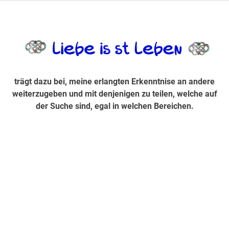
Zum
Inhalt
trägt dazu bei, diese mir erlangte Erkenntnis an andere
LiebeIsstLe
springen
weiterzugeben und mit denjenigen zu teilen, welche auf der
Suche sind, egal in welchen Bereichen.
trägt dazu bei, meine erlangten Erkenntnise an andere
weiterzugeben und mit denjenigen zu teilen, welche auf
der Suche sind, egal in welchen Bereichen.