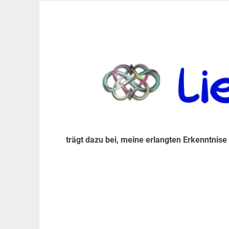
Zum
Inhalt
trägt dazu bei, diese mir erlangte Erkenntnis an
LiebeIsstLeben
springen
trägt dazu bei, meine erlangten Erkenntnise