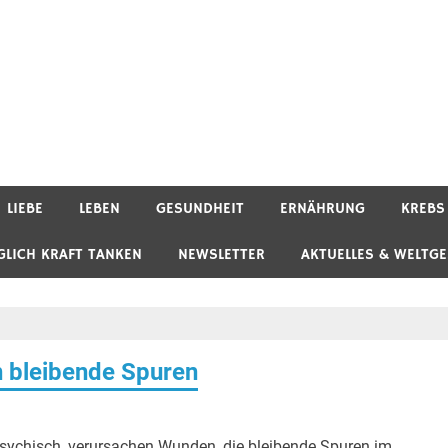
LIEBE
LEBEN
GESUNDHEIT
ERNÄHRUNG
KREBS
GLICH KRAFT TANKEN
NEWSLETTER
AKTUELLES & WELTG
n bleibende Spuren
 psychisch, verursachen Wunden, die bleibende Spuren im