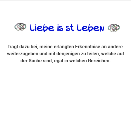
Zum
Inhalt
trägt dazu bei, diese mir erlangte Erkenntnis an andere
LiebeIsstLe
springen
weiterzugeben und mit denjenigen zu teilen, welche auf der
Suche sind, egal in welchen Bereichen.
trägt dazu bei, meine erlangten Erkenntnise an andere
weiterzugeben und mit denjenigen zu teilen, welche auf
der Suche sind, egal in welchen Bereichen.